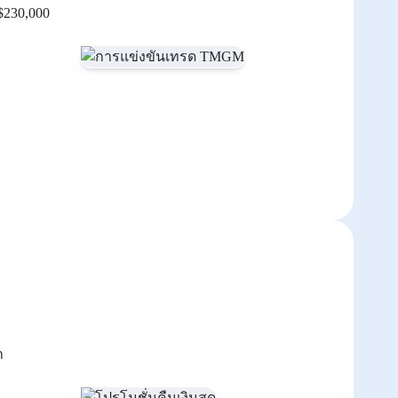
 $230,000
า