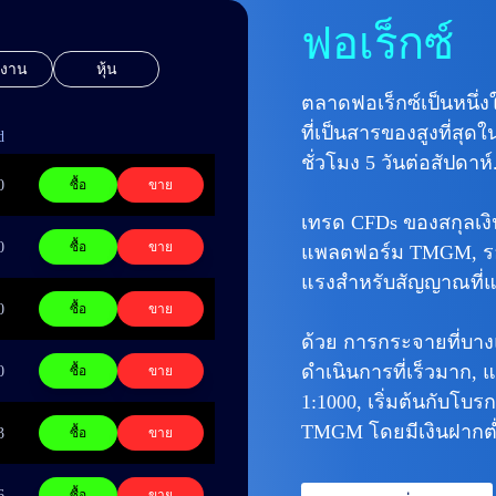
ฟอเร็กซ์
งงาน
หุ้น
ตลาดฟอเร็กซ์เป็นหนึ่
ที่เป็นสารของสูงที่สุด
d
ชั่วโมง 5 วันต่อสัปดาห์
0
ซื้อ
ขาย
เทรด CFDs ของสกุลเงิน
0
ซื้อ
ขาย
แพลตฟอร์ม TMGM, รองร
แรงสำหรับสัญญาณที่แห
0
ซื้อ
ขาย
ด้วย
การกระจายที่บางแ
ดำเนินการที่เร็วมาก,
แ
0
ซื้อ
ขาย
1:1000,
เริ่มต้นกับโบรกเ
TMGM โดยมีเงินฝากต่ำ
3
ซื้อ
ขาย
6
ซื้อ
ขาย