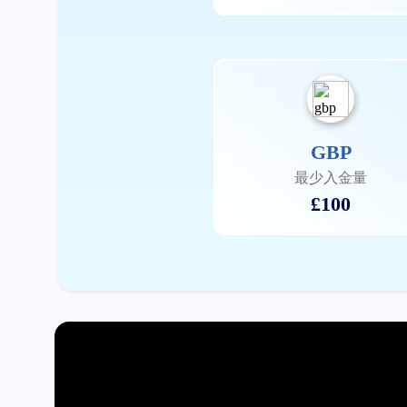
GBP
最少入金量
£100