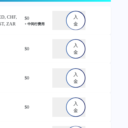
ED, CHF,
入
$0
ST, ZAR
金
+ 中间行费用
入
$0
金
入
$0
金
入
$0
金