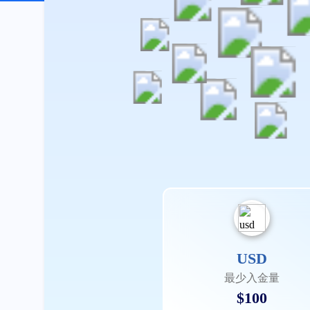
USD
最少入金量
$100